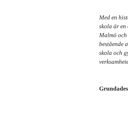
Med en histo
skola är en 
Malmö och d
bestående a
skola och g
verksamhete
Grundade