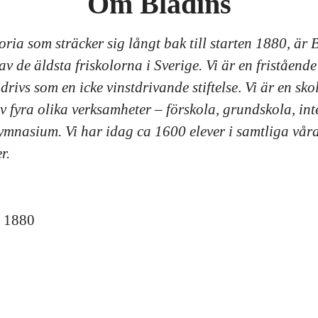
Om Bladins
ria som sträcker sig långt bak till starten 1880, är 
av de äldsta friskolorna i Sverige. Vi är en fristående
rivs som en icke vinstdrivande stiftelse
.
Vi är en sko
v fyra olika verksamheter – förskola, grundskola, int
ymnasium. Vi har idag ca 1600 elever i samtliga vår
r.
s
1880