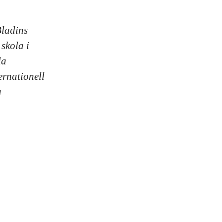
Bladins
 skola i
la
ernationell
a