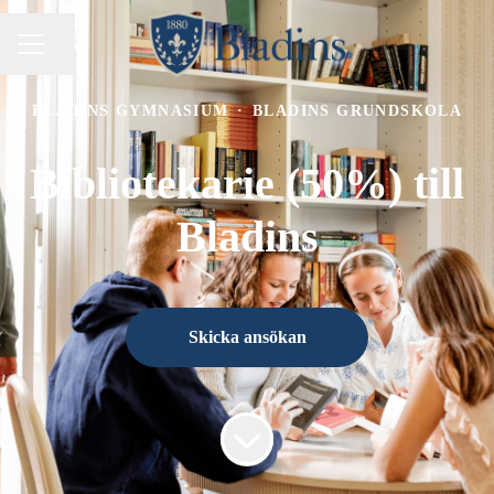
Dela sidan
KARRIÄRMENY
BLADINS GYMNASIUM
·
BLADINS GRUNDSKOLA
Bibliotekarie (50%) till
Bladins
Skicka ansökan